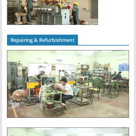
Repairing & Refurbishment