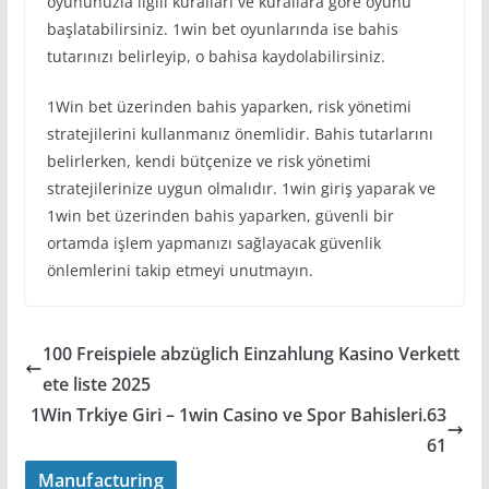
oyununuzla ilgili kuralları ve kurallara göre oyunu
başlatabilirsiniz. 1win bet oyunlarında ise bahis
tutarınızı belirleyip, o bahisa kaydolabilirsiniz.
1Win bet üzerinden bahis yaparken, risk yönetimi
stratejilerini kullanmanız önemlidir. Bahis tutarlarını
belirlerken, kendi bütçenize ve risk yönetimi
stratejilerinize uygun olmalıdır. 1win giriş yaparak ve
1win bet üzerinden bahis yaparken, güvenli bir
ortamda işlem yapmanızı sağlayacak güvenlik
önlemlerini takip etmeyi unutmayın.
100 Freispiele abzüglich Einzahlung Kasino Verkett
ete liste 2025
1Win Trkiye Giri – 1win Casino ve Spor Bahisleri.63
61
Manufacturing