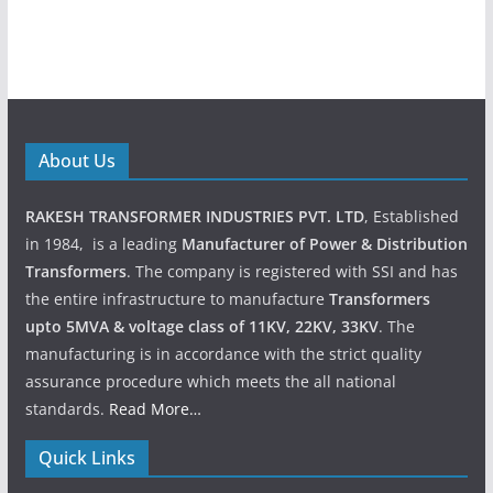
About Us
RAKESH TRANSFORMER INDUSTRIES PVT. LTD
, Established
in 1984, is a leading
Manufacturer of Power & Distribution
Transformers
. The company is registered with SSI and has
the entire infrastructure to manufacture
Transformers
upto 5MVA & voltage class of 11KV, 22KV, 33KV
. The
manufacturing is in accordance with the strict quality
assurance procedure which meets the all national
standards.
Read More…
Quick Links