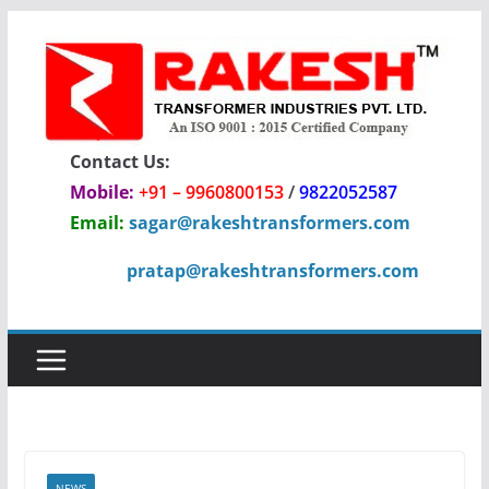
Skip
to
content
Contact Us:
Mobile:
+91 – 9960800153
/
9822052587
Email:
sagar@rakeshtransformers.com
pratap@rakeshtransformers.com
NEWS